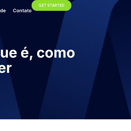
GET STARTED
ade
Contato
que é, como
er