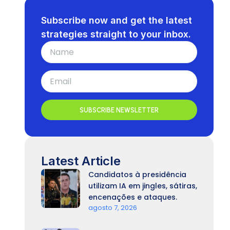
Subscribe now and get the latest
strategies straight to your inbox.
SUBSCRIBE NEWSLETTER
Latest Article
Candidatos à presidência
utilizam IA em jingles, sátiras,
encenações e ataques.
agosto 7, 2026