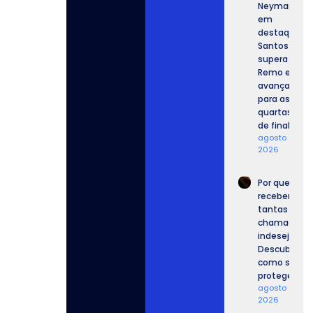
Neymar
em
destaque,
Santos
supera o
Remo e
avança
para as
quartas
de final.
agosto 6,
2026
Por que
recebemos
tantas
chamadas
indesejadas
Descubra
como se
proteger.
agosto 6,
2026