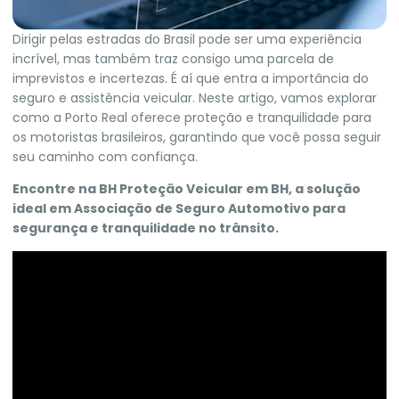
Dirigir pelas estradas do Brasil pode ser uma experiência
incrível, mas também traz consigo uma parcela de
imprevistos e incertezas. É aí que entra a importância do
seguro e assistência veicular. Neste artigo, vamos explorar
como a Porto Real oferece proteção e tranquilidade para
os motoristas brasileiros, garantindo que você possa seguir
seu caminho com confiança.
Encontre na BH Proteção Veicular em BH, a solução
ideal em Associação de Seguro Automotivo para
segurança e tranquilidade no trânsito.