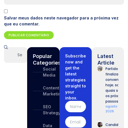
Salvar meus dados neste navegador para a próxima vez
que eu comentar.
Popular
Latest
Subscribe
now and
Categories
Article
get the
Partidos
Social
latest
finalizam
Media
convenções
strategies
hoje; saiba
straight to
Content
quais serão
your
Marketing
os próximos
inbox.
passos.
agosto 7,
SEO
2026
Strategy
Candidatos
Data