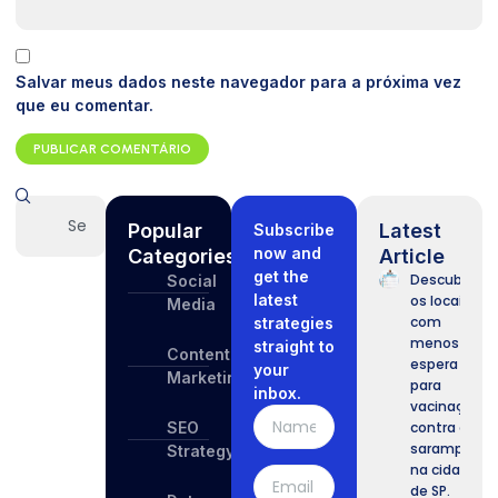
Salvar meus dados neste navegador para a próxima vez
que eu comentar.
Popular
Latest
Subscribe
now and
Categories
Article
get the
Descubra
Social
latest
os locais
Media
com
strategies
menos
straight to
Content
espera
your
Marketing
para
inbox.
vacinação
SEO
contra o
sarampo
Strategy
na cidade
de SP.