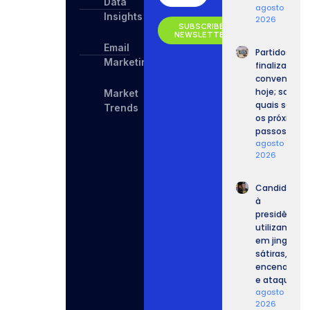
Data
agosto 8,
Insights
2026
SUBSCRIBE
NEWSLETTER
Email
Partidos
Marketing
finalizam
convenções
hoje; saiba
Market
quais serão
Trends
os próximos
passos.
agosto 7,
2026
Candidatos
à
presidência
utilizam IA
em jingles,
sátiras,
encenações
e ataques.
agosto 7,
2026