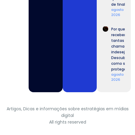
de final.
agosto 6,
2026
Por que
recebemos
tantas
chamadas
indesejadas
Descubra
como se
proteger.
agosto 6,
2026
Artigos, Dicas e informações sobre estratégias em mídias
digital
All rights reserved