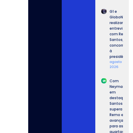
G1 e
GloboNews
realizam
entrevista
com Renan
Santos,
concorrente
à
presidência.
agosto 7,
2026
Com
Neymar
em
destaque,
Santos
supera o
Remo e
avança
para as
quartas