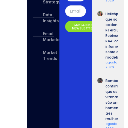
2026
Strategy
Helicóptero
Data
que sofreu
Insights
acidente no
SUBSCRIBE
NEWSLETTER
RJ era um
Email
Robinson
Marketing
R44: confira
informaçõe
sobre o
Market
modelo.
Trends
agosto 9,
2026
Bombeiros
confirmam
que as
vítimas
são um
homem e
três
mulheres.
agosto 8,