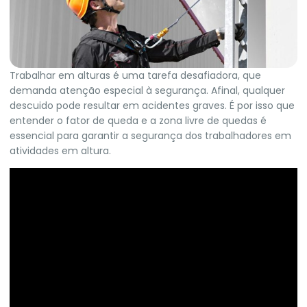
Trabalhar em alturas é uma tarefa desafiadora, que
demanda atenção especial à segurança. Afinal, qualquer
descuido pode resultar em acidentes graves. É por isso que
entender o fator de queda e a zona livre de quedas é
essencial para garantir a segurança dos trabalhadores em
atividades em altura.