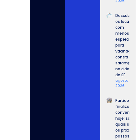
2026
Descubra
os locais
com
menos
espera
para
vacinação
contra o
sarampo
na cidade
de SP.
agosto 8,
2026
Partidos
finalizam
convenções
hoje; saiba
quais serão
os próximos
passos.