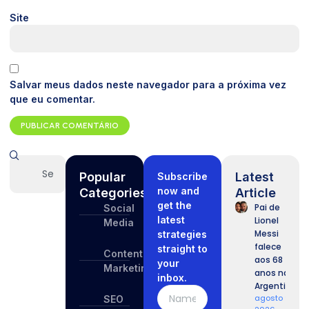
Site
Salvar meus dados neste navegador para a próxima vez
que eu comentar.
Popular
Latest
Subscribe
now and
Categories
Article
get the
Pai de
Social
latest
Lionel
Media
Messi
strategies
falece
straight to
Content
aos 68
your
Marketing
anos na
inbox.
Argentina
agosto 9,
SEO