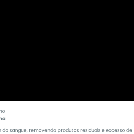
no
ema
 do sangue, removendo produtos residuais e excesso de