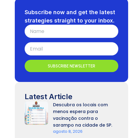
Subscribe now and get the latest
strategies straight to your inbox.
SUBSCRIBE NEWSLETTER
Latest Article
Descubra os locais com
menos espera para
vacinação contra o
sarampo na cidade de SP.
agosto 8, 2026