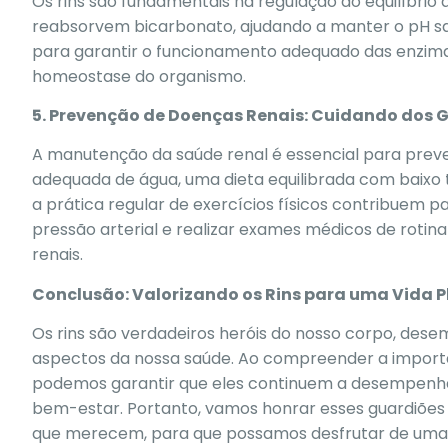
Os rins são fundamentais na regulação do equilíbrio
reabsorvem bicarbonato, ajudando a manter o pH san
para garantir o funcionamento adequado das enzima
homeostase do organismo.
5. Prevenção de Doenças Renais: Cuidando dos G
A manutenção da saúde renal é essencial para preve
adequada de água, uma dieta equilibrada com baixo t
a prática regular de exercícios físicos contribuem p
pressão arterial e realizar exames médicos de roti
renais.
Conclusão: Valorizando os Rins para uma Vida P
Os rins são verdadeiros heróis do nosso corpo, des
aspectos da nossa saúde. Ao compreender a importâ
podemos garantir que eles continuem a desempenha
bem-estar. Portanto, vamos honrar esses guardiões 
que merecem, para que possamos desfrutar de uma v