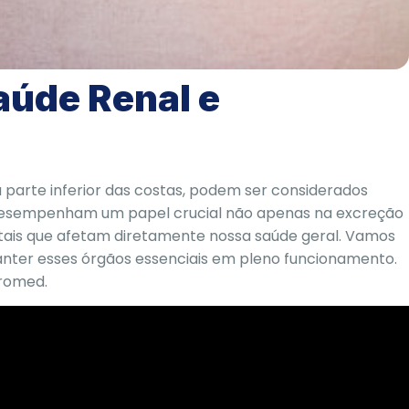
Saúde Renal e
na parte inferior das costas, podem ser considerados
es desempenham um papel crucial não apenas na excreção
is que afetam diretamente nossa saúde geral. Vamos
nter esses órgãos essenciais em pleno funcionamento.
romed.