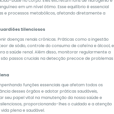
 ácido-base no corpo. Eles excretam íons de hidrogênio e
guíneo em um nível ótimo. Esse equilíbrio é essencial
s e processos metabólicos, afetando diretamente a
uardiões Silenciosos
nir doenças renais crônicas. Práticas como a ingestão
eor de sódio, controle do consumo de cafeína e álcool, e
ara a saúde renal. Além disso, monitorar regularmente a
na são passos cruciais na detecção precoce de problemas
lena
empenhando funções essenciais que afetam todos os
ncia desses órgãos e adotar práticas saudáveis,
r seu papel vital na manutenção da nossa saúde e
silenciosos, proporcionando-lhes o cuidado e a atenção
ida plena e saudável.