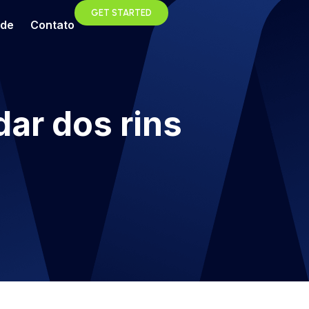
GET STARTED
ade
Contato
dar dos rins