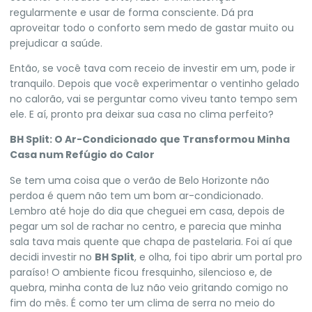
regularmente e usar de forma consciente. Dá pra
aproveitar todo o conforto sem medo de gastar muito ou
prejudicar a saúde.
Então, se você tava com receio de investir em um, pode ir
tranquilo. Depois que você experimentar o ventinho gelado
no calorão, vai se perguntar como viveu tanto tempo sem
ele. E aí, pronto pra deixar sua casa no clima perfeito?
BH Split: O Ar-Condicionado que Transformou Minha
Casa num Refúgio do Calor
Se tem uma coisa que o verão de Belo Horizonte não
perdoa é quem não tem um bom ar-condicionado.
Lembro até hoje do dia que cheguei em casa, depois de
pegar um sol de rachar no centro, e parecia que minha
sala tava mais quente que chapa de pastelaria. Foi aí que
decidi investir no
BH Split
, e olha, foi tipo abrir um portal pro
paraíso! O ambiente ficou fresquinho, silencioso e, de
quebra, minha conta de luz não veio gritando comigo no
fim do mês. É como ter um clima de serra no meio do