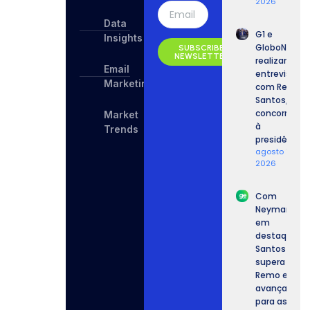
2026
Data
G1 e
Insights
GloboNews
SUBSCRIBE
NEWSLETTER
realizam
Email
entrevista
Marketing
com Renan
Santos,
concorrente
Market
à
Trends
presidência.
agosto 7,
2026
Com
Neymar
em
destaque,
Santos
supera o
Remo e
avança
para as