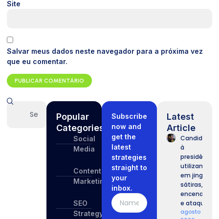
Site
Salvar meus dados neste navegador para a próxima vez
que eu comentar.
Popular
Latest
Subscribe
now and
Categories
Article
get the
Candidatos
Social
latest
à
Media
presidência
strategies
utilizam IA
straight to
Content
em jingles,
your
Marketing
sátiras,
inbox.
encenações
SEO
e ataques.
agosto 7,
Strategy