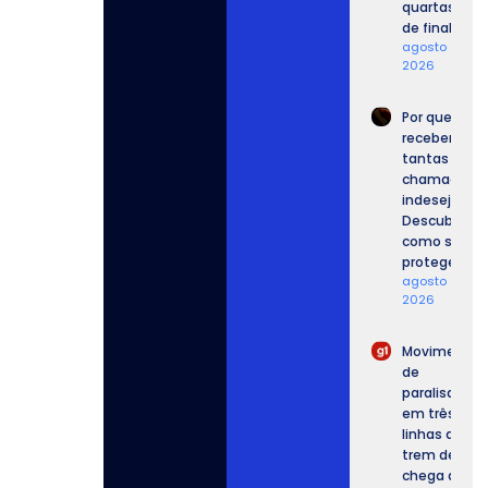
quartas
de final.
agosto 6,
2026
Por que
recebemos
tantas
chamadas
indesejadas
Descubra
como se
proteger.
agosto 6,
2026
Movimento
de
paralisação
em três
linhas de
trem de SP
chega ao