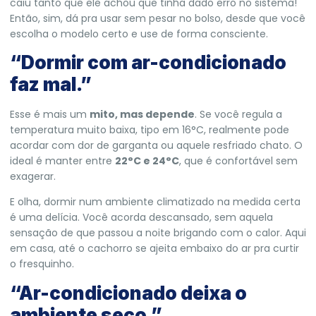
caiu tanto que ele achou que tinha dado erro no sistema!
Então, sim, dá pra usar sem pesar no bolso, desde que você
escolha o modelo certo e use de forma consciente.
“Dormir com ar-condicionado
faz mal.”
Esse é mais um
mito, mas depende
. Se você regula a
temperatura muito baixa, tipo em 16°C, realmente pode
acordar com dor de garganta ou aquele resfriado chato. O
ideal é manter entre
22°C e 24°C
, que é confortável sem
exagerar.
E olha, dormir num ambiente climatizado na medida certa
é uma delícia. Você acorda descansado, sem aquela
sensação de que passou a noite brigando com o calor. Aqui
em casa, até o cachorro se ajeita embaixo do ar pra curtir
o fresquinho.
“Ar-condicionado deixa o
ambiente seco.”