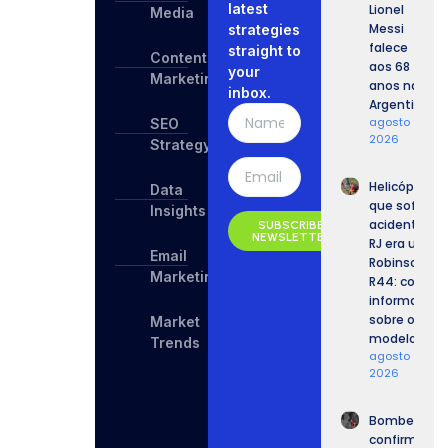
latest
Lionel
Media
Messi
strategies
falece
straight to
Content
aos 68
your
Marketing
anos na
inbox.
Argentina
agosto 9,
SEO
2026
Strategy
Helicóptero
Data
que sofreu
Insights
acidente no
SUBSCRIBE
NEWSLETTER
RJ era um
Email
Robinson
Marketing
R44: confira
informaçõe
sobre o
Market
modelo.
Trends
agosto 9,
2026
Bombeiros
confirmam