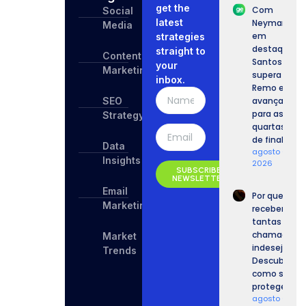
get the
Com
Social
latest
Neymar
Media
em
strategies
destaque,
straight to
Content
Santos
your
Marketing
supera o
inbox.
Remo e
SEO
avança
para as
Strategy
quartas
de final.
Data
agosto 6,
Insights
2026
SUBSCRIBE
NEWSLETTER
Email
Por que
Marketing
recebemos
tantas
chamadas
Market
indesejadas
Trends
Descubra
como se
proteger.
agosto 6,