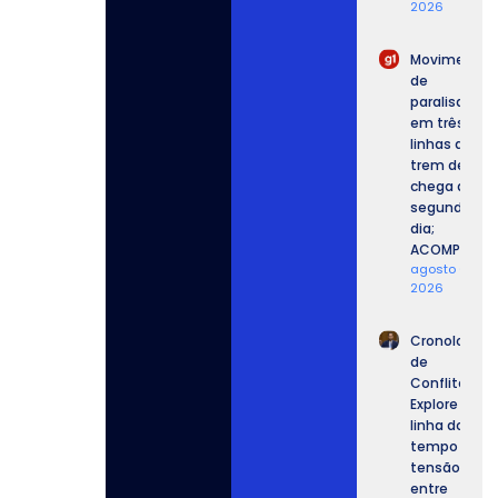
2026
Movimento
de
paralisação
em três
linhas de
trem de SP
chega ao
segundo
dia;
ACOMPANHE.
agosto 6,
2026
Cronologia
de
Conflitos:
Explore a
linha do
tempo da
tensão
entre