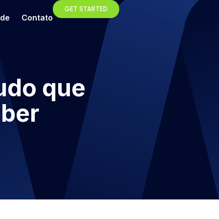
GET STARTED
ade
Contato
Tudo que
aber