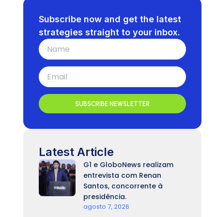
Subscribe now and get the latest
strategies straight to your inbox.
SUBSCRIBE NEWSLETTER
Latest Article
G1 e GloboNews realizam
entrevista com Renan
Santos, concorrente à
presidência.
agosto 7, 2026