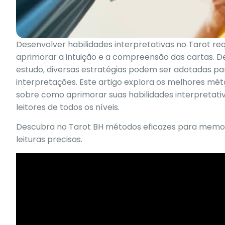
Desenvolver habilidades interpretativas no Tarot r
aprimorar a intuição e a compreensão das cartas. De
estudo, diversas estratégias podem ser adotadas pa
interpretações. Este artigo explora os melhores méto
sobre como aprimorar suas habilidades interpretat
leitores de todos os níveis.
Descubra no Tarot BH métodos eficazes para memo
leituras precisas.