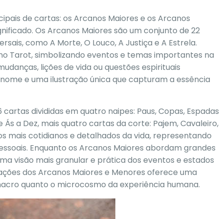
cipais de cartas: os Arcanos Maiores e os Arcanos
nificado. Os Arcanos Maiores são um conjunto de 22
sais, como A Morte, O Louco, A Justiça e A Estrela.
s no Tarot, simbolizando eventos e temas importantes na
udanças, lições de vida ou questões espirituais
nome e uma ilustração única que capturam a essência
cartas divididas em quatro naipes: Paus, Copas, Espadas
Ás a Dez, mais quatro cartas da corte: Pajem, Cavaleiro,
s mais cotidianos e detalhados da vida, representando
s pessoais. Enquanto os Arcanos Maiores abordam grandes
a visão mais granular e prática dos eventos e estados
etações dos Arcanos Maiores e Menores oferece uma
 o macro quanto o microcosmo da experiência humana.