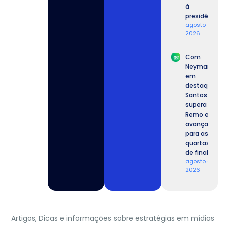
à
presidência.
agosto 7,
2026
Com
Neymar
em
destaque,
Santos
supera o
Remo e
avança
para as
quartas
de final.
agosto 6,
2026
Artigos, Dicas e informações sobre estratégias em mídias