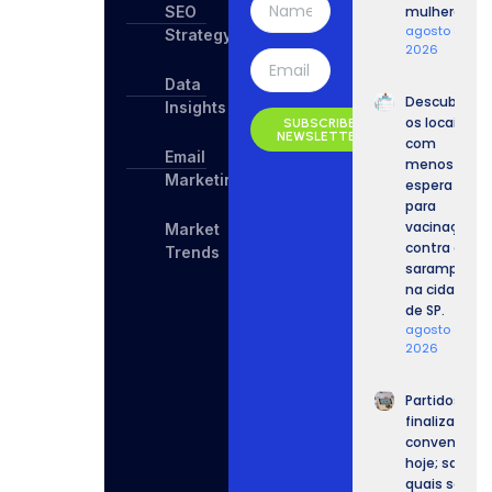
SEO
mulheres.
agosto 8,
Strategy
2026
Data
Descubra
Insights
os locais
SUBSCRIBE
NEWSLETTER
com
Email
menos
Marketing
espera
para
vacinação
Market
contra o
Trends
sarampo
na cidade
de SP.
agosto 8,
2026
Partidos
finalizam
convenções
hoje; saiba
quais serão