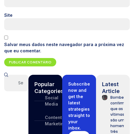
Site
Salvar meus dados neste navegador para a próxima vez
que eu comentar.
Popular
Latest
Subscribe
now and
Categories
Article
get the
Bombeiros
Social
latest
confirmam
Media
que as
strategies
vítimas
straight to
Content
são um
your
Marketing
homem e
inbox.
três