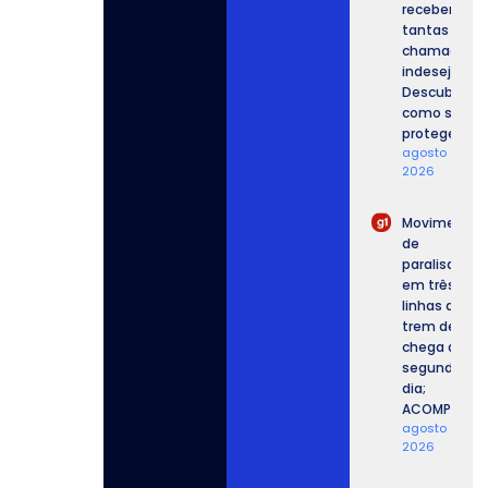
recebemos
tantas
chamadas
indesejadas
Descubra
como se
proteger.
agosto 6,
2026
Movimento
de
paralisação
em três
linhas de
trem de SP
chega ao
segundo
dia;
ACOMPANHE.
agosto 6,
2026