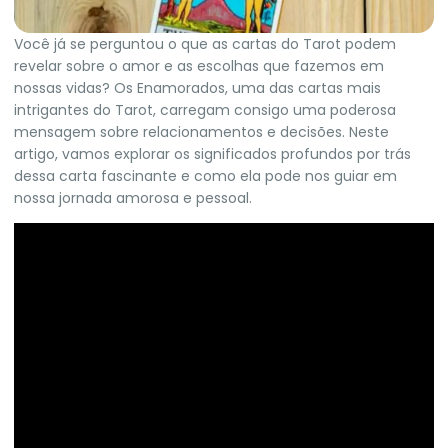
Você já se perguntou o que as cartas do Tarot podem
revelar sobre o amor e as escolhas que fazemos em
nossas vidas? Os Enamorados, uma das cartas mais
intrigantes do Tarot, carregam consigo uma poderosa
mensagem sobre relacionamentos e decisões. Neste
artigo, vamos explorar os significados profundos por trás
dessa carta fascinante e como ela pode nos guiar em
nossa jornada amorosa e pessoal.