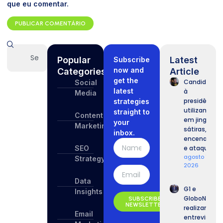
que eu comentar.
Popular
Latest
Subscribe
now and
Categories
Article
get the
Candidatos
Social
latest
à
Media
presidência
strategies
utilizam IA
straight to
Content
em jingles,
your
Marketing
sátiras,
inbox.
encenações
SEO
e ataques.
agosto 7,
Strategy
2026
Data
G1 e
Insights
GloboNews
SUBSCRIBE
NEWSLETTER
realizam
Email
entrevista