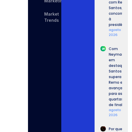
Marketing
com Renan
Santos,
concorrente
Market
à
Trends
presidência.
agosto 7,
2026
Com
Neymar
em
destaque,
Santos
supera o
Remo e
avança
para as
quartas
de final.
agosto 6,
2026
Por que