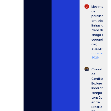
Movimento
de
paralisação
em três
linhas de
trem de SP
chega ao
segundo
dia;
ACOMPANHE.
agosto 6,
2026
Cronologia
de
Conflitos:
Explore a
linha do
tempo da
tensão
entre
Brasil e