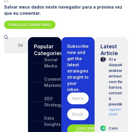
Salvar meus dados neste navegador para a próxima vez
que eu comentar.
Popular
Latest
Subscribe
now and
Categories
Article
get the
G1 e
Social
latest
GloboNews
Media
realizam
strategies
entrevista
straight to
Content
com Renan
your
Marketing
Santos,
inbox.
concorrente
SEO
à
presidência.
Strategy
agosto 7,
2026
Data
Insights
Com
SUBSCRIBE