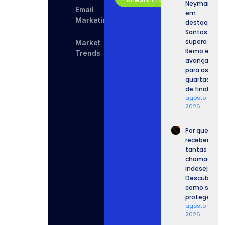
NEWSLETTER
Neymar
Email
em
Marketing
destaque,
Santos
supera o
Market
Remo e
Trends
avança
para as
quartas
de final.
agosto 6,
2026
Por que
recebemos
tantas
chamadas
indesejadas
Descubra
como se
proteger.
agosto 6,
2026