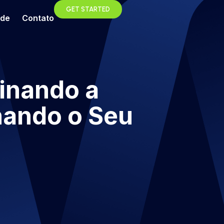
GET STARTED
ade
Contato
inando a
onando o Seu