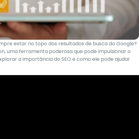
mpre estar no topo dos resultados de busca do Google?
ion, uma ferramenta poderosa que pode impulsionar o
explorar a importância do SEO e como ele pode ajudar