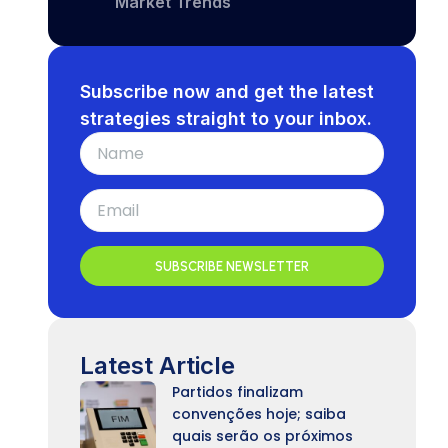
Market Trends
Subscribe now and get the latest
strategies straight to your inbox.
SUBSCRIBE NEWSLETTER
Latest Article
Partidos finalizam
convenções hoje; saiba
quais serão os próximos