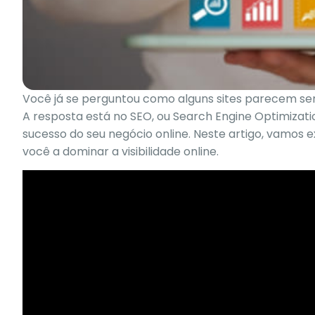
Você já se perguntou como alguns sites parecem se
A resposta está no SEO, ou Search Engine Optimizat
sucesso do seu negócio online. Neste artigo, vamos 
você a dominar a visibilidade online.