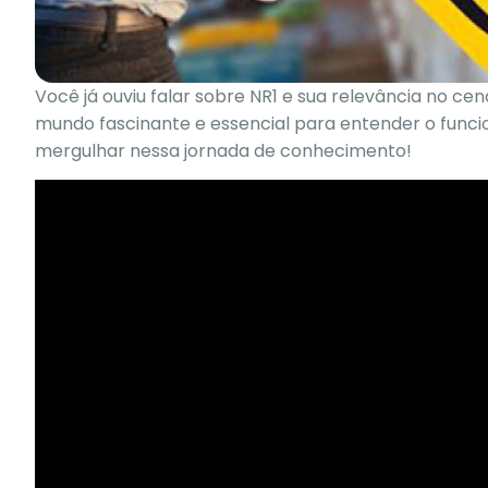
Você já ouviu falar sobre NR1 e sua relevância no ce
mundo fascinante e essencial para entender o func
mergulhar nessa jornada de conhecimento!