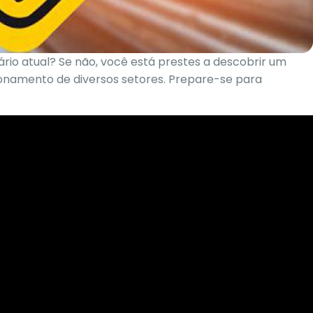
nário atual? Se não, você está prestes a descobrir um
ionamento de diversos setores. Prepare-se para