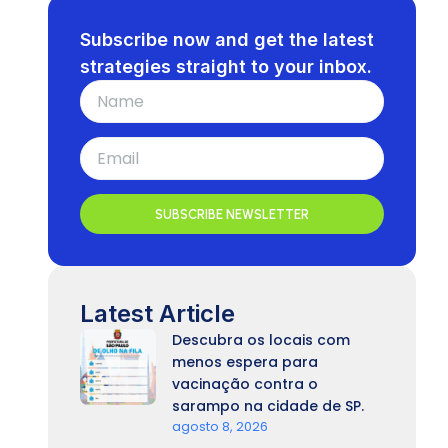
Subscribe now and get the latest
strategies straight to your inbox.
SUBSCRIBE NEWSLETTER
Latest Article
Descubra os locais com
menos espera para
vacinação contra o
sarampo na cidade de SP.
agosto 8, 2026