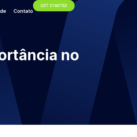
GET STARTED
ade
Contato
ortância no