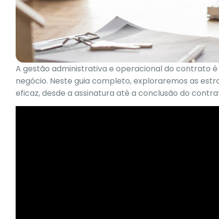
A gestão administrativa e operacional do contrato é
negócio. Neste guia completo, exploraremos as estra
eficaz, desde a assinatura até a conclusão do contra