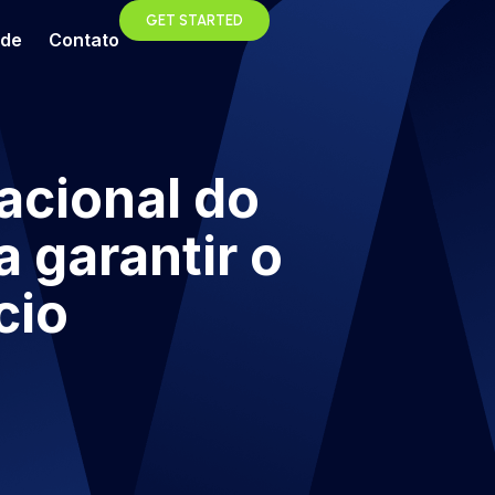
GET STARTED
ade
Contato
acional do
 garantir o
cio