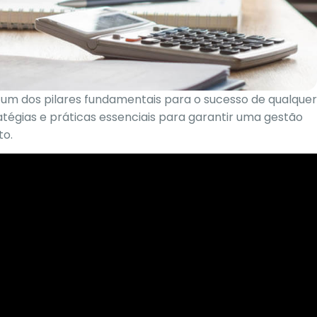
 um dos pilares fundamentais para o sucesso de qualquer
tégias e práticas essenciais para garantir uma gestão
to.