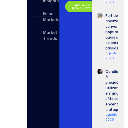
Insights
2026
SUBSCRIBE
NEWSLETTER
Email
Partidos
Marketing
finalizam
convenções
hoje; saiba
Market
quais serão
Trends
os próximos
passos.
agosto 7,
2026
Candidatos
à
presidência
utilizam IA
em jingles,
sátiras,
encenações
e ataques.
agosto 7,
2026