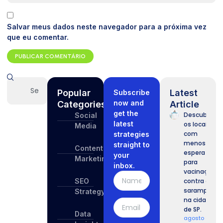
Salvar meus dados neste navegador para a próxima vez
que eu comentar.
Popular
Latest
Subscribe
now and
Categories
Article
get the
Descubra
Social
latest
os locais
Media
com
strategies
menos
straight to
Content
espera
your
Marketing
para
inbox.
vacinação
SEO
contra o
sarampo
Strategy
na cidade
de SP.
Data
agosto 8,