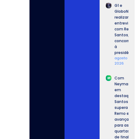
G1 e
GloboNews
realizam
entrevista
com Renan
Santos,
concorrente
à
presidência.
agosto 7,
2026
Com
Neymar
em
destaque,
Santos
supera o
Remo e
avança
para as
quartas
de final.