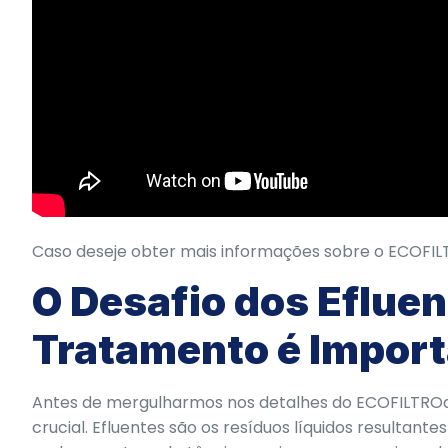
Caso deseje obter mais informações sobre o ECOFIL
O Desafio dos Efluen
Tratamento é Impor
Antes de mergulharmos nos detalhes do ECOFILTROai
crucial. Efluentes são os resíduos líquidos resultante