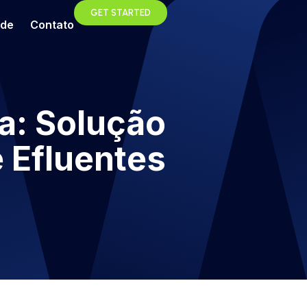
GET STARTED
ade
Contato
a: Solução
 Efluentes