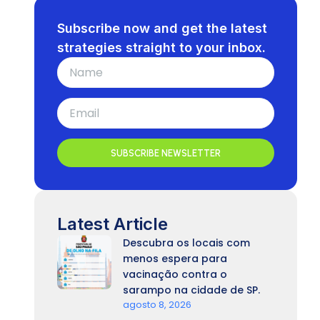
Subscribe now and get the latest
strategies straight to your inbox.
SUBSCRIBE NEWSLETTER
Latest Article
Descubra os locais com
menos espera para
vacinação contra o
sarampo na cidade de SP.
agosto 8, 2026