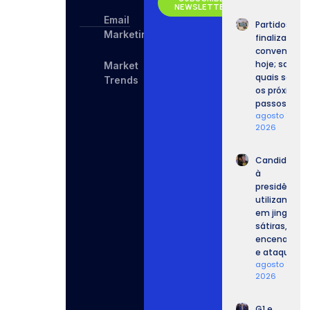
NEWSLETTER
Email
Partidos
Marketing
finalizam
convenções
hoje; saiba
Market
quais serão
Trends
os próximos
passos.
agosto 7,
2026
Candidatos
à
presidência
utilizam IA
em jingles,
sátiras,
encenações
e ataques.
agosto 7,
2026
G1 e