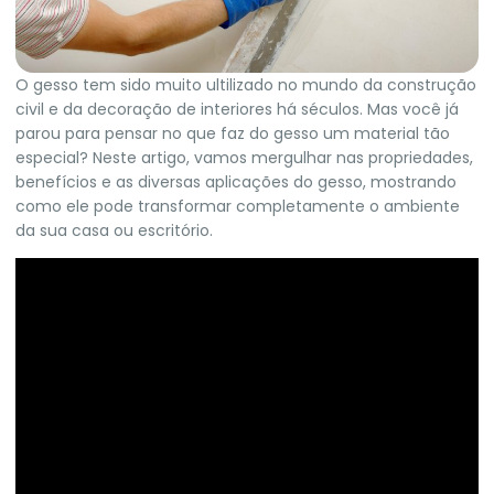
O gesso tem sido muito ultilizado no mundo da construção
civil e da decoração de interiores há séculos. Mas você já
parou para pensar no que faz do gesso um material tão
especial? Neste artigo, vamos mergulhar nas propriedades,
benefícios e as diversas aplicações do gesso, mostrando
como ele pode transformar completamente o ambiente
da sua casa ou escritório.