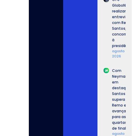
GloboNews
realizam
entrevista
com Renan
Santos,
concorrente
à
presidência.
agosto 7,
2026
Com
Neymar
em
destaque,
Santos
supera o
Remo e
avança
para as
quartas
de final.
agosto 6,