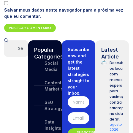
Salvar meus dados neste navegador para a próxima vez
que eu comentar.
Popular
Latest
Subscribe
now and
Categories
Article
get the
Descubra
Social
latest
os locais
Media
com
strategies
menos
straight to
Content
espera
your
Marketing
para
inbox.
vacinação
SEO
contra o
sarampo
Strategy
na cidade
de SP.
Data
agosto 8,
Insights
2026
SUBSCRIBE