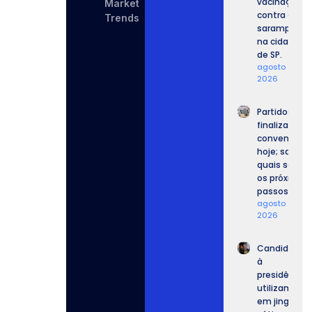
vacinação
Market
contra o
Trends
sarampo
na cidade
de SP.
agosto 8,
2026
Partidos
finalizam
convenções
hoje; saiba
quais serão
os próximos
passos.
agosto 7,
2026
Candidatos
à
presidência
utilizam IA
em jingles,