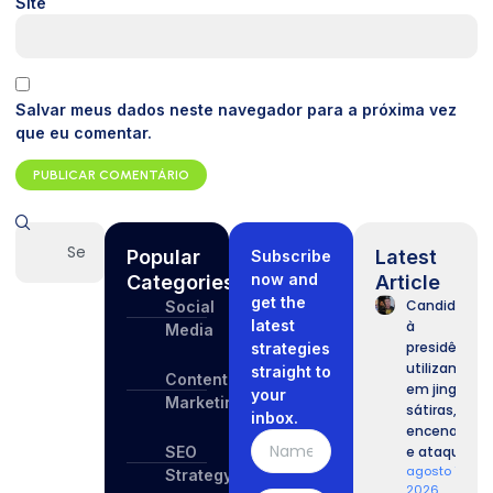
Site
Salvar meus dados neste navegador para a próxima vez
que eu comentar.
Popular
Latest
Subscribe
now and
Categories
Article
get the
Candidatos
Social
latest
à
Media
presidência
strategies
utilizam IA
straight to
Content
em jingles,
your
Marketing
sátiras,
inbox.
encenações
SEO
e ataques.
agosto 7,
Strategy
2026