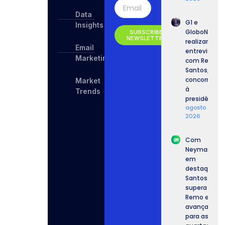
Data
G1 e
Insights
GloboNews
SUBSCRIBE
NEWSLETTER
realizam
Email
entrevista
Marketing
com Renan
Santos,
concorrente
Market
à
Trends
presidência.
agosto 7,
2026
Com
Neymar
em
destaque,
Santos
supera o
Remo e
avança
para as