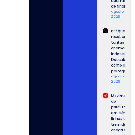
quartas
de final.
agosto 6,
2026
Por que
recebemos
tantas
chamadas
indesejadas
Descubra
como se
proteger.
agosto 6,
2026
Movimento
de
paralisação
em três
linhas de
trem de SP
chega ao