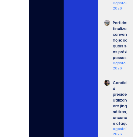
agosto 8,
2026
Partidos
finalizam
convenções
hoje; saiba
quais serão
os próximos
passos.
agosto 7,
2026
Candidatos
à
presidência
utilizam IA
em jingles,
sátiras,
encenações
e ataques.
agosto 7,
2026