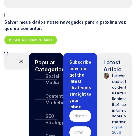
Salvar meus dados neste navegador para a próxima vez
que eu comentar.
Popular
Latest
Subscribe
now and
Categories
Article
get the
Helicóptero
Social
latest
que sofreu
Media
acidente no
strategies
RJ era um
straight to
Content
Robinson
your
Marketing
R44: confira
inbox.
informaçõe
SEO
sobre o
modelo.
Strategy
agosto 9,
2026