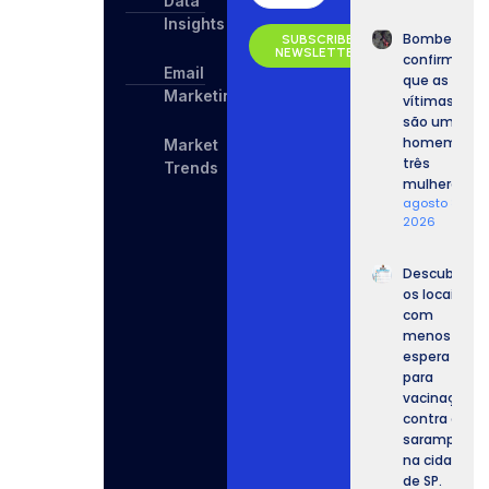
Data
Insights
Bombeiros
SUBSCRIBE
NEWSLETTER
confirmam
Email
que as
Marketing
vítimas
são um
homem e
Market
três
Trends
mulheres.
agosto 8,
2026
Descubra
os locais
com
menos
espera
para
vacinação
contra o
sarampo
na cidade
de SP.