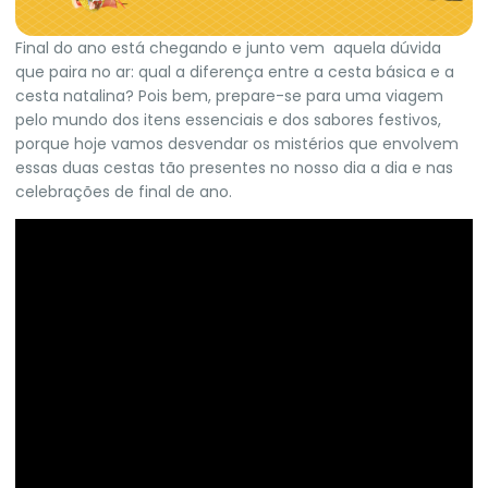
Final do ano está chegando e junto vem aquela dúvida
que paira no ar: qual a diferença entre a cesta básica e a
cesta natalina? Pois bem, prepare-se para uma viagem
pelo mundo dos itens essenciais e dos sabores festivos,
porque hoje vamos desvendar os mistérios que envolvem
essas duas cestas tão presentes no nosso dia a dia e nas
celebrações de final de ano.