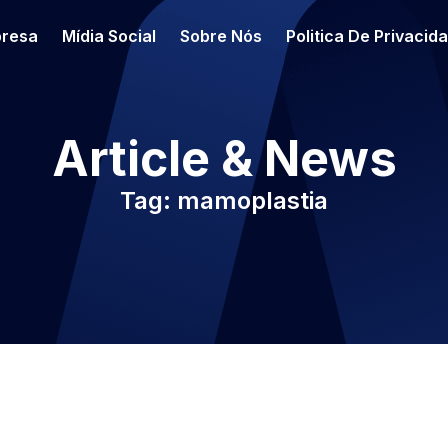
resa
Mídia Social
Sobre Nós
Politica De Privacid
Article & News
Tag: mamoplastia