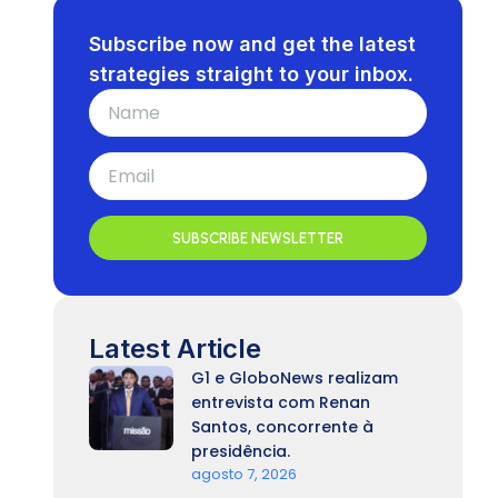
Subscribe now and get the latest
strategies straight to your inbox.
SUBSCRIBE NEWSLETTER
Latest Article
G1 e GloboNews realizam
entrevista com Renan
Santos, concorrente à
presidência.
agosto 7, 2026