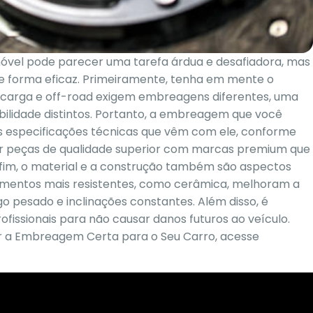
vel pode parecer uma tarefa árdua e desafiadora, mas
e forma eficaz. Primeiramente, tenha em mente o
 de carga e off-road exigem embreagens diferentes, uma
ilidade distintos. Portanto, a embreagem que você
s especificações técnicas que vêm com ele, conforme
or peças de qualidade superior com marcas premium que
fim, o material e a construção também são aspectos
timentos mais resistentes, como cerâmica, melhoram a
o pesado e inclinações constantes. Além disso, é
issionais para não causar danos futuros ao veículo.
 a Embreagem Certa para o Seu Carro, acesse