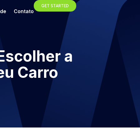
GET STARTED
ade
Contato
scolher a
eu Carro