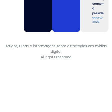
concorrente
à
presidência.
agosto 7,
2026
Artigos, Dicas e informações sobre estratégias em mídias
digital
All rights reserved