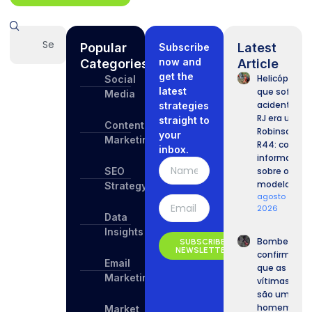
Popular
Latest
Subscribe
now and
Categories
Article
get the
Helicóptero
Social
latest
que sofreu
Media
acidente no
strategies
RJ era um
straight to
Content
Robinson
your
Marketing
R44: confira
inbox.
informaçõe
SEO
sobre o
modelo.
Strategy
agosto 9,
2026
Data
Insights
Bombeiros
SUBSCRIBE
NEWSLETTER
confirmam
Email
que as
Marketing
vítimas
são um
homem e
Market