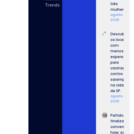
três
Trends
mulheres.
agosto 8,
2026
Descubra
os locais
com
menos
espera
para
vacinação
contra o
sarampo
na cidade
de SP.
agosto 8,
2026
Partidos
finalizam
convenções
hoje; saiba