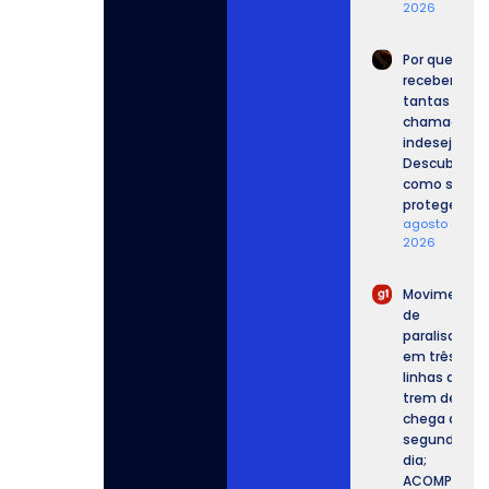
2026
Por que
recebemos
tantas
chamadas
indesejadas
Descubra
como se
proteger.
agosto 6,
2026
Movimento
de
paralisação
em três
linhas de
trem de SP
chega ao
segundo
dia;
ACOMPANHE.