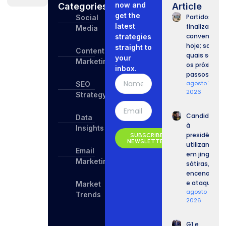
now and
Categories
Article
get the
Partidos
Social
latest
finalizam
Media
convenções
strategies
hoje; saiba
straight to
Content
quais serão
your
Marketing
os próximos
inbox.
passos.
agosto 7,
SEO
2026
Strategy
Candidatos
Data
à
Insights
presidência
SUBSCRIBE
NEWSLETTER
utilizam IA
Email
em jingles,
Marketing
sátiras,
encenações
e ataques.
Market
agosto 7,
Trends
2026
G1 e