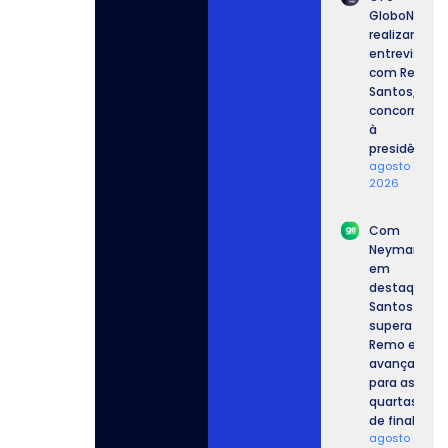
GloboNews
realizam
entrevista
com Renan
Santos,
concorrente
à
presidência.
agosto 7,
2026
Com
Neymar
em
destaque,
Santos
supera o
Remo e
avança
para as
quartas
de final.
agosto 6,