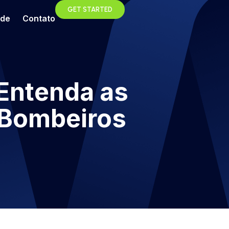
GET STARTED
ade
Contato
 Entenda as
 Bombeiros