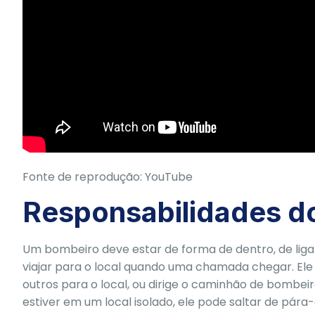
Fonte de reprodução: YouTube
Responsabilidades d
Um bombeiro deve estar de forma de dentro, de ligar
viajar para o local quando uma chamada chegar. Ele
outros para o local, ou dirige o caminhão de bombei
estiver em um local isolado, ele pode saltar de pár