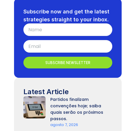
Subscribe now and get the latest
strategies straight to your inbox.
SUBSCRIBE NEWSLETTER
Latest Article
Partidos finalizam
convenções hoje; saiba
quais serão os próximos
passos.
agosto 7, 2026