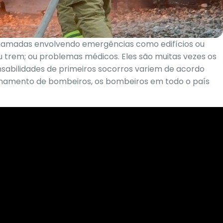
chamadas envolvendo emergências como edifícios ou
ou trem; ou problemas médicos. Eles são muitas vezes os
sabilidades de primeiros socorros variem de acordo
einamento de bombeiros, os bombeiros em todo o país