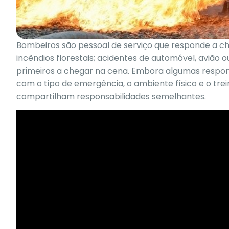
Bombeiros são pessoal de serviço que responde a 
incêndios florestais; acidentes de automóvel, avião 
primeiros a chegar na cena. Embora algumas respon
com o tipo de emergência, o ambiente físico e o tr
compartilham responsabilidades semelhantes.