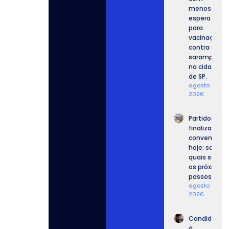
menos
espera
para
vacinação
contra o
sarampo
na cidade
de SP.
agosto 8,
2026
Partidos
finalizam
convenções
hoje; saiba
quais serão
os próximos
passos.
agosto 7,
2026
Candidatos
à