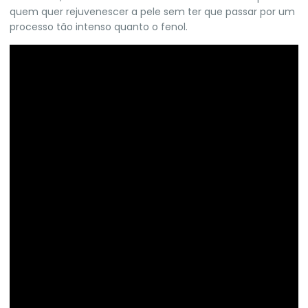
quem quer rejuvenescer a pele sem ter que passar por um
processo tão intenso quanto o fenol.