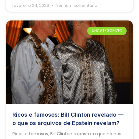
fevereiro 24, 2026
Nenhum comentário
UNCATEGORIZED
Ricos e famosos: Bill Clinton revelado —
o que os arquivos de Epstein revelam?
Ricos e famosos, Bill Clinton exposto: o que há nos