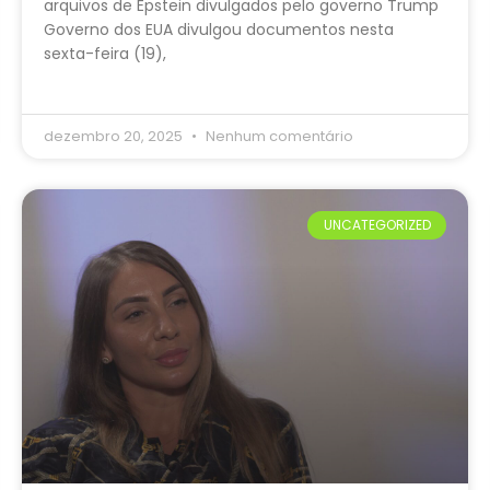
arquivos de Epstein divulgados pelo governo Trump
Governo dos EUA divulgou documentos nesta
sexta-feira (19),
dezembro 20, 2025
Nenhum comentário
UNCATEGORIZED