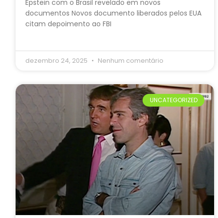
Epstein com o Brasil revelado em novos
documentos Novos documento liberados pelos EUA
citam depoimento ao FBI
dezembro 24, 2025
Nenhum comentário
UNCATEGORIZED