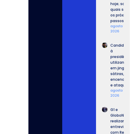
hoje; saiba
quais serão
os próximos
passos.
agosto 7,
2026
Candidatos
à
presidência
utilizam IA
em jingles,
sátiras,
encenações
e ataques.
agosto 7,
2026
G1 e
GloboNews
realizam
entrevista
com Renan