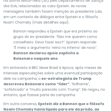
na última sexta-feira (30) pelo Departamento de Justiça
dos EUA, relacionados ao caso Epstein. As novas
mensagens também fazem menção ao presidente Lula,
em um contexto de diálogos entre Epstein e o filósofo
Noam Chomsky (mais detalhes aqui).
Bannon respondeu a Epstein que era próximo ao
grupo do ex-presidente. “Eles me querem como
conselheiro. Devo fazer isso?”. Epstein responde:
“É meio o argumento ‘reino no inferno’ de novo”.
Bannon declarou apoio explícito a
Bolsonaro naquele ano
.
Em entrevista à BBC News Brasil à época, após meses de
intensas especulações sobre uma eventual participação
dele na campanha, o
ex-estrategista de Trump
descreveu Bolsonaro como “líder”
, “brilhante”,
“sofisticado” e “muito parecido com Trump”. Ele negou, no
entanto, que fizesse parte da campanha.
Em outra conversa,
Epstein diz a Bannon que o filósofo
Noam Chomsky havia ligado para ele da prisão, ao