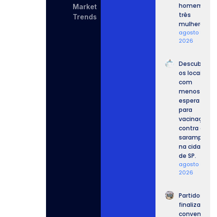
homem e
Market
três
Trends
mulheres.
agosto 8,
2026
Descubra
os locais
com
menos
espera
para
vacinação
contra o
sarampo
na cidade
de SP.
agosto 8,
2026
Partidos
finalizam
convenções