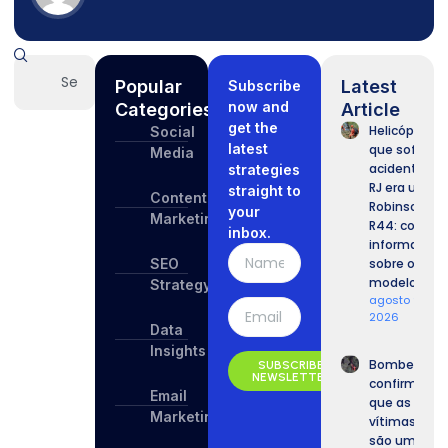
Popular
Latest
Subscribe
now and
Categories
Article
get the
Helicóptero
Social
latest
que sofreu
Media
acidente no
strategies
RJ era um
straight to
Content
Robinson
your
Marketing
R44: confira
inbox.
informaçõe
SEO
sobre o
modelo.
Strategy
agosto 9,
2026
Data
Insights
Bombeiros
SUBSCRIBE
NEWSLETTER
confirmam
Email
que as
Marketing
vítimas
são um