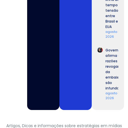
tempo da
tensão
entre
Brasil e
EUA
agosto 5,
2026
Governo
afirma que
razões para
revogar vist
da
embaixador
são
infundadas.
agosto 5,
2026
Artigos, Dicas e informações sobre estratégias em mídias