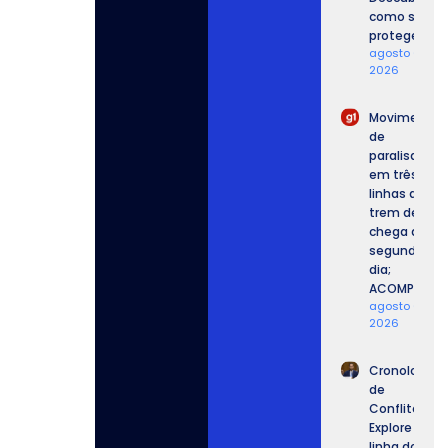
como se
proteger.
agosto 6,
2026
Movimento
de
paralisação
em três
linhas de
trem de SP
chega ao
segundo
dia;
ACOMPANHE.
agosto 6,
2026
Cronologia
de
Conflitos:
Explore a
linha do