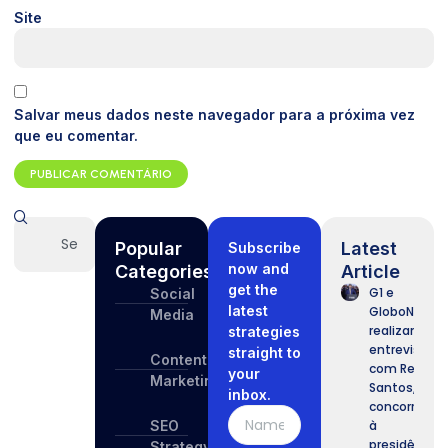
Site
Salvar meus dados neste navegador para a próxima vez
que eu comentar.
Popular
Latest
Subscribe
now and
Categories
Article
get the
G1 e
Social
latest
GloboNews
Media
realizam
strategies
entrevista
straight to
Content
com Renan
your
Marketing
Santos,
inbox.
concorrente
SEO
à
presidência.
Strategy