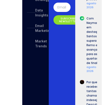
agosto 7,
2026
Data
Insights
Com
SUBSCRIBE
NEWSLETTER
Neymar
Email
em
Marketing
destaque,
Santos
supera o
Market
Remo e
Trends
avança
para as
quartas
de final.
agosto 6,
2026
Por que
recebemos
tantas
chamadas
indesejadas
Descubra