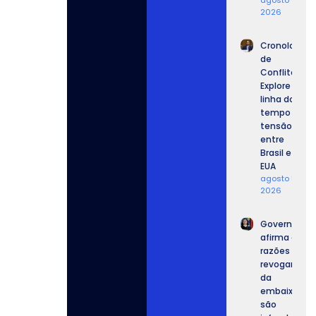
agosto 6,
2026
Cronologia
de
Conflitos:
Explore a
linha do
tempo da
tensão
entre
Brasil e
EUA
agosto 5,
2026
Governo
afirma que
razões para
revogar vist
da
embaixador
são