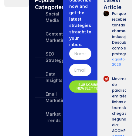
Popular
Latest
now and
Categories
Article
get the
Por que
Social
latest
recebemos
Media
tantas
strategies
chamadas
straight to
Content
indesejadas
your
Marketing
Descubra
inbox.
como se
SEO
proteger.
agosto 6,
Strategy
2026
Data
Movimento
Insights
de
SUBSCRIBE
NEWSLETTER
paralisação
Email
em três
Marketing
linhas de
trem de SP
chega ao
Market
segundo
Trends
dia;
ACOMPANHE.