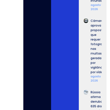
infundadas.
agosto 5,
2026
Câmara
aprova
proposta
que
requer
fotografia
nas
multas
geradas
por
vigilância
por vídeo.
agosto 4,
2026
Rússia
afirma ter
derrubado
635 drones