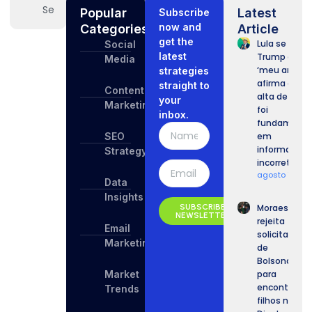
Popular
Latest
Subscribe
now and
Categories
Article
get the
Lula se refer
Social
latest
Trump com
Media
‘meu amigo’
strategies
afirma que 
straight to
Content
alta de tarif
your
Marketing
foi
inbox.
fundament
SEO
em
informaçõe
Strategy
incorretas.
agosto 10, 2
Data
Insights
SUBSCRIBE
Moraes
NEWSLETTER
rejeita
Email
solicitação
Marketing
de
Bolsonaro
Market
para
encontrar
Trends
filhos no