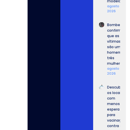
modelo.
agosto 9,
2026
Bombeiros
confirmam
que as
vítimas
são um
homem e
três
mulheres.
agosto 8,
2026
Descubra
os locais
com
menos
espera
para
vacinação
contra o