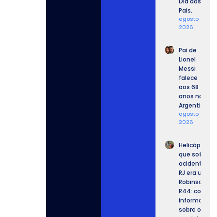
Dia dos
Pais.
agosto 9,
2026
Pai de
Lionel
Messi
falece
aos 68
anos na
Argentina
agosto 9,
2026
Helicóptero
que sofreu
acidente no
RJ era um
Robinson
R44: confira
informaçõe
sobre o