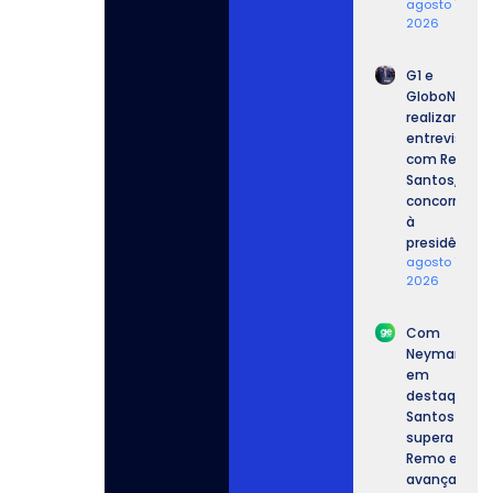
agosto 7,
2026
G1 e
GloboNews
realizam
entrevista
com Renan
Santos,
concorrente
à
presidência.
agosto 7,
2026
Com
Neymar
em
destaque,
Santos
supera o
Remo e
avança