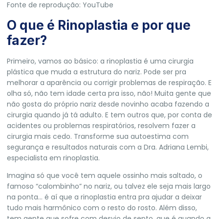
Fonte de reprodução: YouTube
O que é Rinoplastia e por que
fazer?
Primeiro, vamos ao básico: a rinoplastia é uma cirurgia
plástica que muda a estrutura do nariz. Pode ser pra
melhorar a aparência ou corrigir problemas de respiração. E
olha só, não tem idade certa pra isso, não! Muita gente que
não gosta do próprio nariz desde novinho acaba fazendo a
cirurgia quando já tá adulto. E tem outros que, por conta de
acidentes ou problemas respiratórios, resolvem fazer a
cirurgia mais cedo. Transforme sua autoestima com
segurança e resultados naturais com a Dra. Adriana Lembi,
especialista em rinoplastia.
Imagina só que você tem aquele ossinho mais saltado, o
famoso “calombinho” no nariz, ou talvez ele seja mais largo
na ponta… é aí que a rinoplastia entra pra ajudar a deixar
tudo mais harmônico com o resto do rosto. Além disso,
tem gente que sofre com desvio de septo, que é quando a