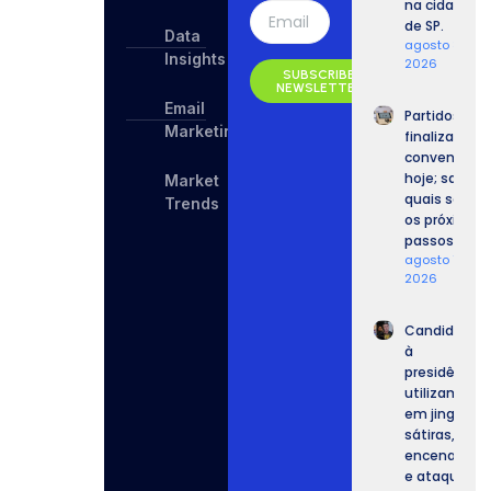
na cidade
de SP.
Data
agosto 8,
Insights
2026
SUBSCRIBE
NEWSLETTER
Email
Partidos
Marketing
finalizam
convenções
hoje; saiba
Market
quais serão
Trends
os próximos
passos.
agosto 7,
2026
Candidatos
à
presidência
utilizam IA
em jingles,
sátiras,
encenações
e ataques.