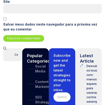
Site
Salvar meus dados neste navegador para a próxima vez
que eu comentar.
Popular
Latest
Subscribe
now and
Categories
Article
get the
Descubra
Social
latest
os locais
Media
com
strategies
menos
straight to
Content
espera
your
Marketing
para
inbox.
vacinação
SEO
contra o
sarampo
Strategy