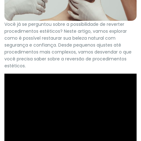
Você já se perguntou sobre a possibilidade de reverter
procedimentos estéticos? Neste artigo, vamos explorar
como é possível restaurar sua beleza natural com
segurança e confiança. Desde pequenos ajustes até
procedimentos mais complexos, vamos desvendar o que
você precisa saber sobre a reversão de procedimentos
estéticos.