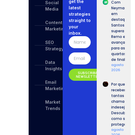
get the
Com
Social
latest
Neymar
Media
em
strategies
destaque,
straight to
Content
Santos
your
Marketing
supera o
inbox.
Remo e
SEO
avança
para as
Strategy
quartas
de final.
Data
agosto 6,
Insights
2026
SUBSCRIBE
NEWSLETTER
Email
Por que
Marketing
recebemos
tantas
chamadas
Market
indesejadas
Trends
Descubra
como se
proteger.
agosto 6,
2026