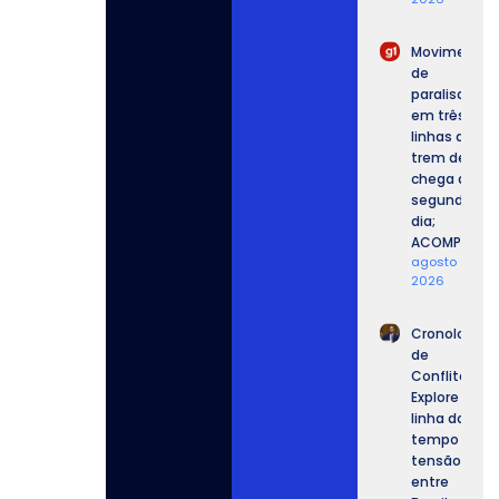
Movimento
de
paralisação
em três
linhas de
trem de SP
chega ao
segundo
dia;
ACOMPANHE.
agosto 6,
2026
Cronologia
de
Conflitos:
Explore a
linha do
tempo da
tensão
entre