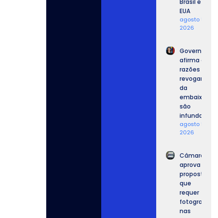
Brasil e
EUA
agosto 5,
2026
Governo
afirma que
razões para
revogar vist
da
embaixador
são
infundadas.
agosto 5,
2026
Câmara
aprova
proposta
que
requer
fotografia
nas