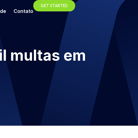
GET STARTED
ade
Contato
il multas em