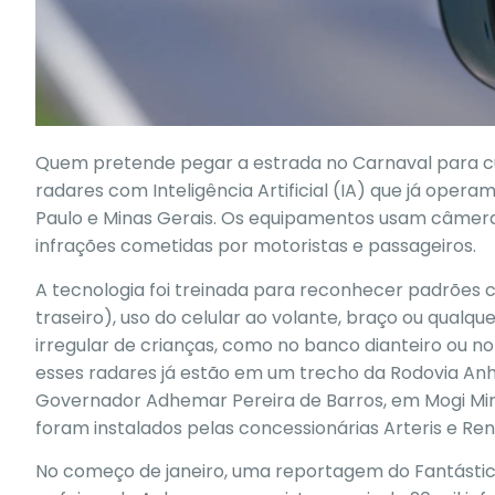
Q
uem pretende pegar a estrada no Carnaval para cur
radares com Inteligência Artificial (IA) que já ope
Paulo e Minas Gerais. Os equipamentos usam câmera 
infrações cometidas por motoristas e passageiros.
A tecnologia foi treinada para reconhecer padrões c
traseiro), uso do celular ao volante, braço ou qualq
irregular de crianças, como no banco dianteiro ou n
esses radares já estão em um trecho da Rodovia Anh
Governador Adhemar Pereira de Barros, em Mogi Mi
foram instalados pelas concessionárias Arteris e Ren
No começo de janeiro, uma reportagem do Fantást