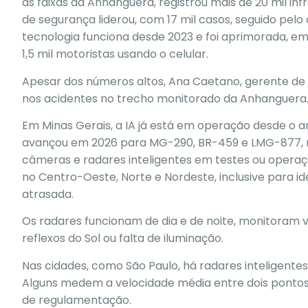
as faixas da Anhanguera, registrou mais de 20 mil in
de segurança liderou, com 17 mil casos, seguido pelo
tecnologia funciona desde 2023 e foi aprimorada, em
1,5 mil motoristas usando o celular.
Apesar dos números altos, Ana Caetano, gerente de 
nos acidentes no trecho monitorado da Anhanguera
Em Minas Gerais, a IA já está em operação desde o a
avançou em 2026 para MG-290, BR-459 e LMG-877, no 
câmeras e radares inteligentes em testes ou opera
no Centro-Oeste, Norte e Nordeste, inclusive para 
atrasada.
Os radares funcionam de dia e de noite, monitoram v
reflexos do Sol ou falta de iluminação.
Nas cidades, como São Paulo, há radares inteligentes 
Alguns medem a velocidade média entre dois pontos
de regulamentação.