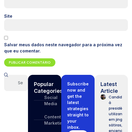
Site
Salvar meus dados neste navegador para a próxima vez
que eu comentar.
Popular
Latest
Subscribe
now and
Categories
Article
get the
Candidatos
Social
latest
à
Media
presidência
strategies
utilizam IA
straight to
Content
em jingles,
your
Marketing
sátiras,
inbox.
encenações