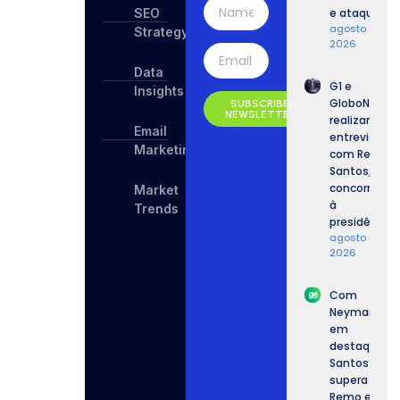
SEO
e ataques.
agosto 7,
Strategy
2026
Data
G1 e
Insights
GloboNews
SUBSCRIBE
NEWSLETTER
realizam
Email
entrevista
Marketing
com Renan
Santos,
concorrente
Market
à
Trends
presidência.
agosto 7,
2026
Com
Neymar
em
destaque,
Santos
supera o
Remo e