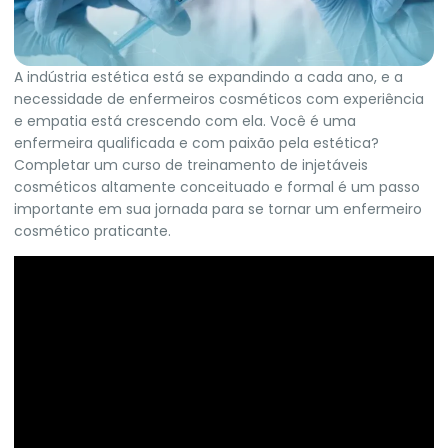
A indústria estética está se expandindo a cada ano, e a
necessidade de enfermeiros cosméticos com experiência
e empatia está crescendo com ela. Você é uma
enfermeira qualificada e com paixão pela estética?
Completar um curso de treinamento de injetáveis
cosméticos altamente conceituado e formal é um passo
importante em sua jornada para se tornar um enfermeiro
cosmético praticante.