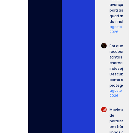
avança
para as
quartas
de final.
agosto 6,
2026
Por que
recebemos
tantas
chamadas
indesejadas
Descubra
como se
proteger.
agosto 6,
2026
Movimento
de
paralisação
em três
linhas de