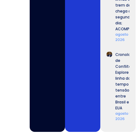
trem de SP
chega ao
segundo
dia;
ACOMPANHE.
agosto 6,
2026
Cronologia
de
Conflitos:
Explore a
linha do
tempo da
tensão
entre
Brasil e
EUA
agosto 5,
2026