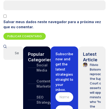
Salvar meus dados neste navegador para a próxima vez
que eu comentar.
Popular
Latest
Subscribe
now and
Categories
Article
get the
Flávio
Social
latest
Bolsonaro
Media
reproaches
strategies
the Suprem
straight to
Content
Court and
your
Marketing
asserts he
inbox.
will appoint
SEO
ministers
who “honor
Strategy
the