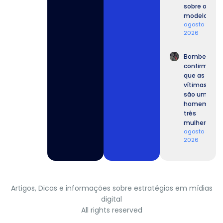
sobre o
modelo.
agosto 9,
2026
Bombeiros
confirmam
que as
vítimas
são um
homem e
três
mulheres.
agosto 8,
2026
Artigos, Dicas e informações sobre estratégias em mídias
digital
All rights reserved