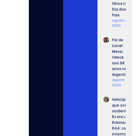
filhos no
Dia dos
Pais.
agosto 9,
2026
Pai de
Lionel
Messi
falece
aos 68
anos na
Argentina
agosto 9,
2026
Helicóptero
que sofreu
acidente no
RJ era um
Robinson
R44: confira
informaçõe