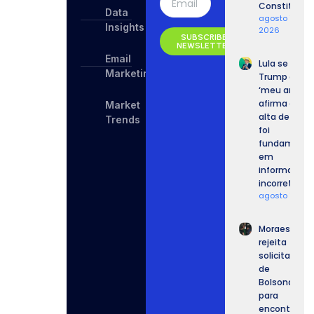
Constitutio
Data
agosto 10,
Insights
2026
SUBSCRIBE
NEWSLETTER
Email
Lula se refer
Marketing
Trump com
‘meu amigo’
afirma que 
Market
alta de tarif
Trends
foi
fundament
em
informaçõe
incorretas.
agosto 10, 2
Moraes
rejeita
solicitação
de
Bolsonaro
para
encontrar