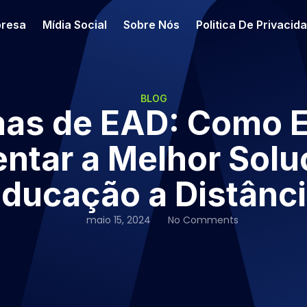
resa
Mídia Social
Sobre Nós
Politica De Privacid
BLOG
mas de EAD: Como E
ntar a Melhor Solu
ducação a Distânc
maio 15, 2024
No Comments