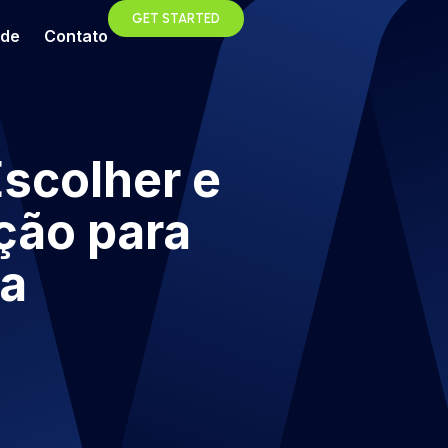
GET STARTED
ade
Contato
scolher e
ção para
ia