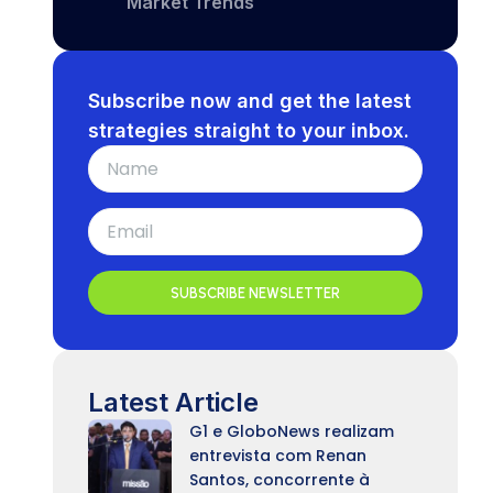
Market Trends
Subscribe now and get the latest
strategies straight to your inbox.
SUBSCRIBE NEWSLETTER
Latest Article
G1 e GloboNews realizam
entrevista com Renan
Santos, concorrente à