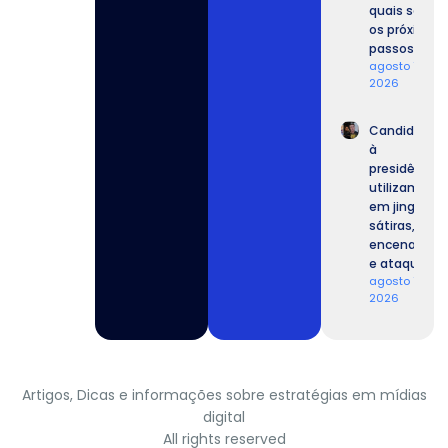
quais serão
os próximos
passos.
agosto 7,
2026
Candidatos
à
presidência
utilizam IA
em jingles,
sátiras,
encenações
e ataques.
agosto 7,
2026
Artigos, Dicas e informações sobre estratégias em mídias
digital
All rights reserved