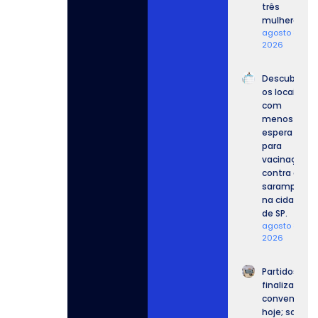
três
mulheres.
agosto 8,
2026
Descubra
os locais
com
menos
espera
para
vacinação
contra o
sarampo
na cidade
de SP.
agosto 8,
2026
Partidos
finalizam
convenções
hoje; saiba