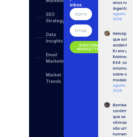
Marketing
anos na
inbox.
Argentina
agosto 9,
SEO
2026
Strategy
Helicóptero
Data
que sofreu
Insights
acidente no
SUBSCRIBE
NEWSLETTER
RJ era um
Email
Robinson
Marketing
R44: confira
informaçõe
sobre o
Market
modelo.
Trends
agosto 9,
2026
Bombeiros
confirmam
que as
vítimas
são um
homem e