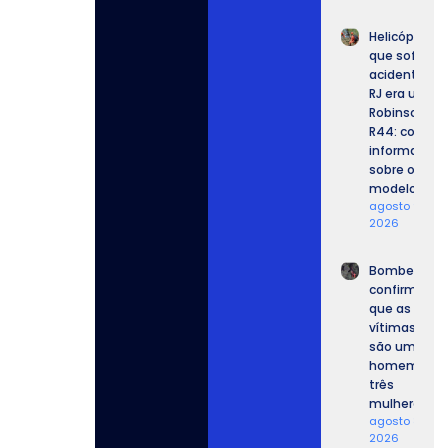
Helicóptero
que sofreu
acidente no
RJ era um
Robinson
R44: confira
informaçõe
sobre o
modelo.
agosto 9,
2026
Bombeiros
confirmam
que as
vítimas
são um
homem e
três
mulheres.
agosto 8,
2026