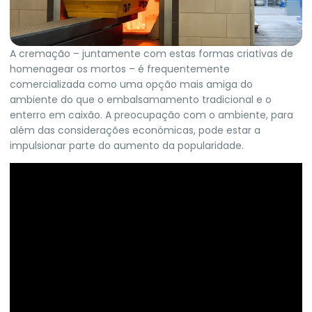
A cremação – juntamente com estas formas criativas de
homenagear os mortos – é frequentemente
comercializada como uma opção mais amiga do
ambiente do que o embalsamamento tradicional e o
enterro em caixão. A preocupação com o ambiente, para
além das considerações económicas, pode estar a
impulsionar parte do aumento da popularidade.