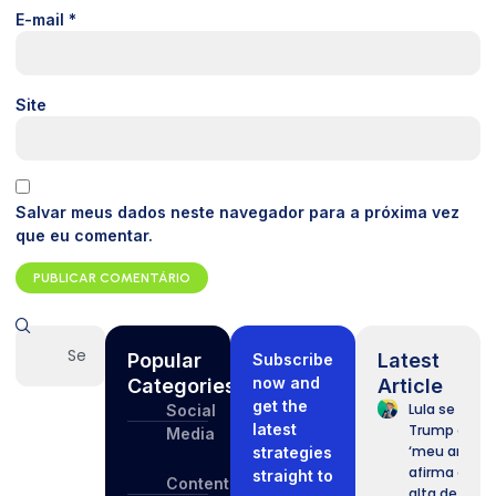
E-mail
*
Site
Salvar meus dados neste navegador para a próxima vez
que eu comentar.
Popular
Latest
Subscribe
now and
Categories
Article
get the
Lula se refer
Social
latest
Trump com
Media
‘meu amigo’
strategies
afirma que 
straight to
Content
alta de tarif