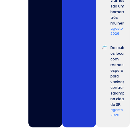
vítimas
são um
homem e
três
mulheres.
agosto 8,
2026
Descubra
os locais
com
menos
espera
para
vacinação
contra o
sarampo
na cidade
de SP.
agosto 8,
2026