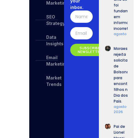
your
Marketing
foi
inbox.
fundament
SEO
em
informaçõe
Strategy
incorretas.
agosto 10, 2
Data
Insights
SUBSCRIBE
Moraes
NEWSLETTER
rejeita
Email
solicitação
Marketing
de
Bolsonaro
Market
para
encontrar
Trends
filhos no
Dia dos
Pais.
agosto 9,
2026
Pai de
Lionel