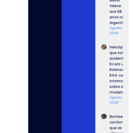
Messi
falece
aos 68
anos na
Argentina
agosto 9,
2026
Helicóptero
que sofreu
acidente no
RJ era um
Robinson
R44: confira
informaçõe
sobre o
modelo.
agosto 9,
2026
Bombeiros
confirmam
que as