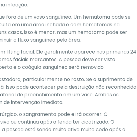
a infecção.
e fora de um vaso sanguíneo. Um hematoma pode se
resulta em uma área inchada e com hematomas na
uns casos, isso é menor, mas um hematoma pode ser
nuir o fluxo sanguíneo pela área.
ifting facial. Ele geralmente aparece nas primeiras 24
omas faciais marcantes. A pessoa deve ser vista
berta e o coágulo sanguíneo será removido.
astadora, particularmente no rosto. Se o suprimento de
rá. Isso pode acontecer pela destruição não reconhecida
 material de preenchimento em um vaso. Ambos os
 de intervenção imediata.
rgico, o sangramento pode e irá ocorrer. O
o ou continua após a ferida ter cicatrizado. O
 a pessoa está sendo muito ativa muito cedo após o