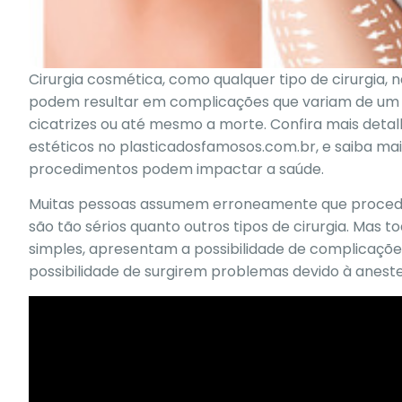
Cirurgia cosmética, como qualquer tipo de cirurgia, n
podem resultar em complicações que variam de um re
cicatrizes ou até mesmo a morte. Confira mais deta
estéticos no
plasticadosfamosos.com.br,
e saiba mai
procedimentos podem impactar a saúde.
Muitas pessoas assumem erroneamente que procedime
são tão sérios quanto outros tipos de cirurgia. Mas
simples, apresentam a possibilidade de
complicações
possibilidade de surgirem problemas devido à aneste