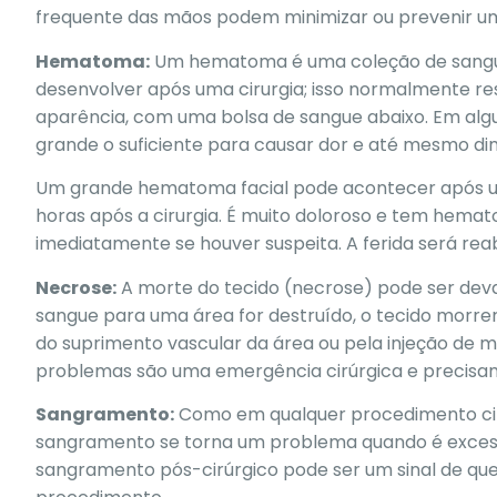
frequente das mãos
podem minimizar ou prevenir um
Hematoma:
Um hematoma é uma coleção de sangu
desenvolver após uma cirurgia; isso normalmente 
aparência, com uma bolsa de sangue abaixo. Em alg
grande o suficiente para causar dor e até mesmo dimi
Um grande hematoma facial pode acontecer após um l
horas após a cirurgia. É muito doloroso e tem hemat
imediatamente se houver suspeita. A ferida será rea
Necrose:
A morte do tecido (
necrose
) pode ser dev
sangue para uma área for destruído, o tecido morre
do suprimento vascular da área ou pela injeção de
problemas são uma emergência cirúrgica e precisam
Sangramento:
Como em qualquer procedimento cirú
sangramento se torna um problema quando é excessiv
sangramento pós-cirúrgico pode ser um sinal de que