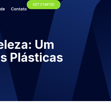
GET STARTED
ade
Contato
eleza: Um
as Plásticas