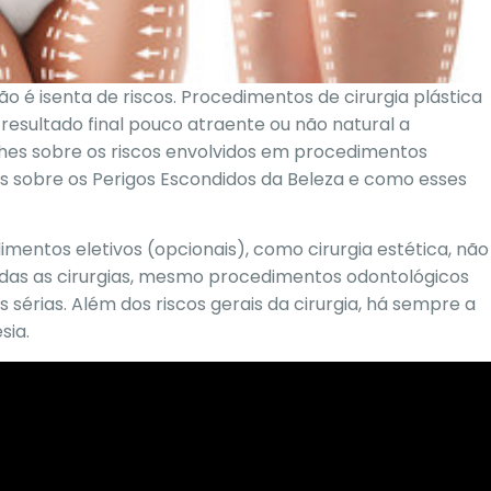
ão é isenta de riscos. Procedimentos de cirurgia plástica
sultado final pouco atraente ou não natural a
lhes sobre os riscos envolvidos em procedimentos
s sobre os Perigos Escondidos da Beleza e como esses
ntos eletivos (opcionais), como cirurgia estética, não
 todas as cirurgias, mesmo procedimentos odontológicos
 sérias
. Além dos
riscos gerais da cirurgia
, há sempre a
sia.