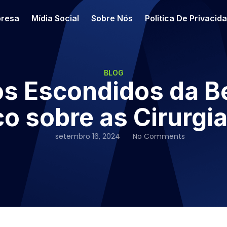
resa
Mídia Social
Sobre Nós
Politica De Privacid
BLOG
os Escondidos da B
co sobre as Cirurgi
setembro 16, 2024
No Comments