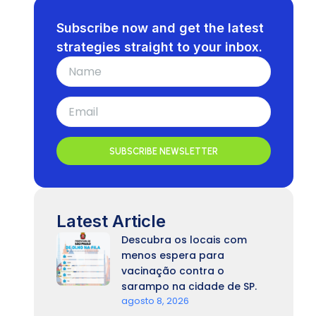
Subscribe now and get the latest
strategies straight to your inbox.
SUBSCRIBE NEWSLETTER
Latest Article
Descubra os locais com
menos espera para
vacinação contra o
sarampo na cidade de SP.
agosto 8, 2026