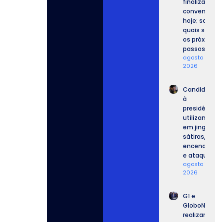
finalizam
convenções
hoje; saiba
quais serão
os próximos
passos.
agosto 7,
2026
Candidatos
à
presidência
utilizam IA
em jingles,
sátiras,
encenações
e ataques.
agosto 7,
2026
G1 e
GloboNews
realizam