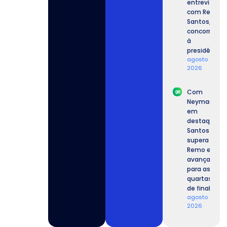
entrevista
com Renan
Santos,
concorrente
à
presidência.
agosto 7,
2026
Com
Neymar
em
destaque,
Santos
supera o
Remo e
avança
para as
quartas
de final.
agosto 6,
2026