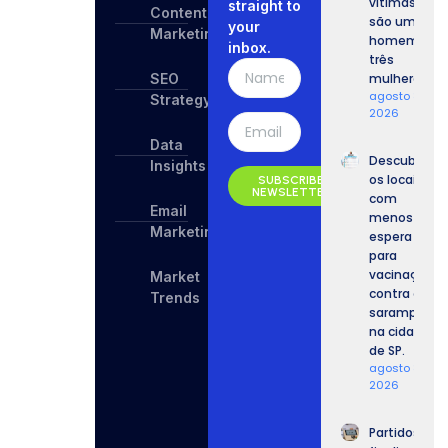
vítimas
straight to
Content
são um
your
Marketing
homem e
inbox.
três
SEO
mulheres.
agosto 8,
Strategy
2026
Data
Descubra
Insights
os locais
SUBSCRIBE
NEWSLETTER
com
Email
menos
Marketing
espera
para
vacinação
Market
contra o
Trends
sarampo
na cidade
de SP.
agosto 8,
2026
Partidos