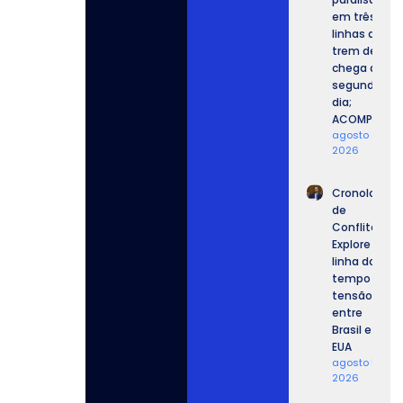
em três
linhas de
trem de SP
chega ao
segundo
dia;
ACOMPANHE.
agosto 6,
2026
Cronologia
de
Conflitos:
Explore a
linha do
tempo da
tensão
entre
Brasil e
EUA
agosto 5,
2026