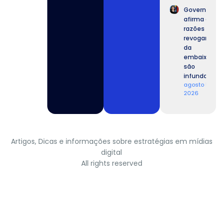
Governo
afirma que
razões para
revogar vist
da
embaixador
são
infundadas.
agosto 5,
2026
Artigos, Dicas e informações sobre estratégias em mídias
digital
All rights reserved