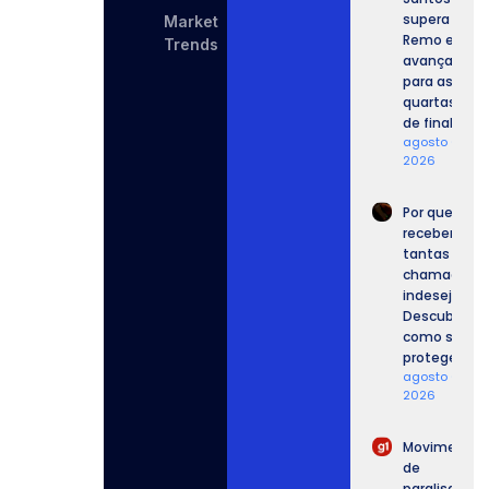
supera o
Market
Remo e
Trends
avança
para as
quartas
de final.
agosto 6,
2026
Por que
recebemos
tantas
chamadas
indesejadas
Descubra
como se
proteger.
agosto 6,
2026
Movimento
de
paralisação