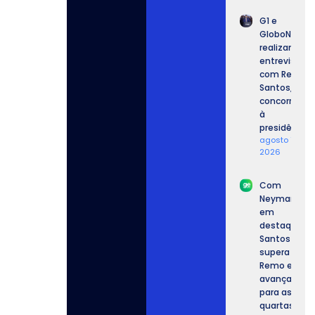
G1 e
GloboNews
realizam
entrevista
com Renan
Santos,
concorrente
à
presidência.
agosto 7,
2026
Com
Neymar
em
destaque,
Santos
supera o
Remo e
avança
para as
quartas