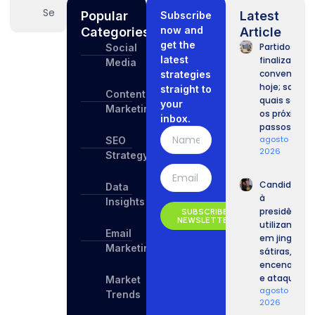
Popular
Latest
Subscribe
now and
Categories
Article
get the
Partidos
Social
latest
finalizam
Media
convenções
strategies
hoje; saiba
straight to
Content
quais serão
your
Marketing
os próximos
inbox.
passos.
agosto 7,
SEO
2026
Strategy
Candidatos
Data
à
Insights
presidência
SUBSCRIBE
NEWSLETTER
utilizam IA
Email
em jingles,
Marketing
sátiras,
encenações
e ataques.
Market
agosto 7,
Trends
2026