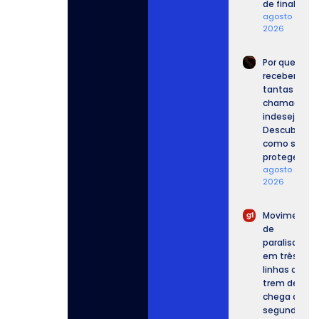
de final.
agosto 6,
2026
Por que
recebemos
tantas
chamadas
indesejadas
Descubra
como se
proteger.
agosto 6,
2026
Movimento
de
paralisação
em três
linhas de
trem de SP
chega ao
segundo