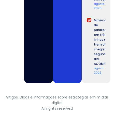
agosto 6,
2026
Movimento
de
paralisação
em três
linhas de
trem de SP
chega ao
segundo
dia;
ACOMPANHE.
agosto 6,
2026
Artigos, Dicas e informações sobre estratégias em mídias
digital
All rights reserved