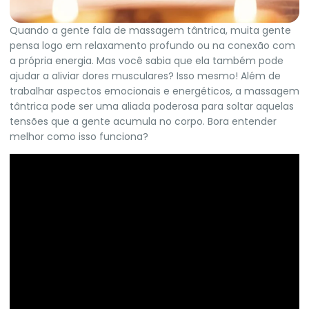
Quando a gente fala de massagem tântrica, muita gente
pensa logo em relaxamento profundo ou na conexão com
a própria energia. Mas você sabia que ela também pode
ajudar a aliviar dores musculares? Isso mesmo! Além de
trabalhar aspectos emocionais e energéticos, a massagem
tântrica pode ser uma aliada poderosa para soltar aquelas
tensões que a gente acumula no corpo. Bora entender
melhor como isso funciona?