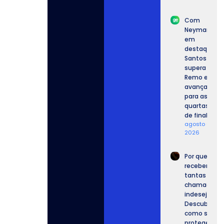
Com
Neymar
em
destaque,
Santos
supera o
Remo e
avança
para as
quartas
de final.
agosto 6,
2026
Por que
recebemos
tantas
chamadas
indesejadas
Descubra
como se
proteger.