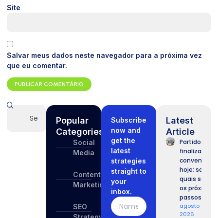
Site
Salvar meus dados neste navegador para a próxima vez
que eu comentar.
Popular
Latest
Subscribe
now and
Categories
Article
get the
Partidos
Social
latest
finalizam
Media
convenções
strategies
hoje; saiba
straight to
Content
quais serão
your
Marketing
os próximos
inbox.
passos.
agosto 7,
SEO
2026
Strategy