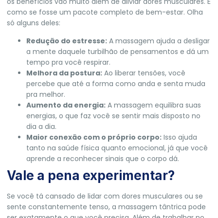
os benefícios vão muito além de aliviar dores musculares. É
como se fosse um pacote completo de bem-estar. Olha
só alguns deles:
Redução do estresse:
A massagem ajuda a desligar
a mente daquele turbilhão de pensamentos e dá um
tempo pra você respirar.
Melhora da postura:
Ao liberar tensões, você
percebe que até a forma como anda e senta muda
pra melhor.
Aumento da energia:
A massagem equilibra suas
energias, o que faz você se sentir mais disposto no
dia a dia.
Maior conexão com o próprio corpo:
Isso ajuda
tanto na saúde física quanto emocional, já que você
aprende a reconhecer sinais que o corpo dá.
Vale a pena experimentar?
Se você tá cansado de lidar com dores musculares ou se
sente constantemente tenso, a massagem tântrica pode
ser exatamente o que você precisa. Além de trabalhar no