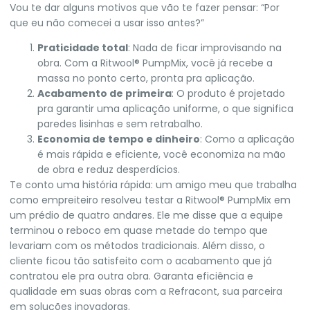
Vou te dar alguns motivos que vão te fazer pensar: “Por
que eu não comecei a usar isso antes?”
Praticidade total
: Nada de ficar improvisando na
obra. Com a Ritwool® PumpMix, você já recebe a
massa no ponto certo, pronta pra aplicação.
Acabamento de primeira
: O produto é projetado
pra garantir uma aplicação uniforme, o que significa
paredes lisinhas e sem retrabalho.
Economia de tempo e dinheiro
: Como a aplicação
é mais rápida e eficiente, você economiza na mão
de obra e reduz desperdícios.
Te conto uma história rápida: um amigo meu que trabalha
como empreiteiro resolveu testar a Ritwool® PumpMix em
um prédio de quatro andares. Ele me disse que a equipe
terminou o reboco em quase metade do tempo que
levariam com os métodos tradicionais. Além disso, o
cliente ficou tão satisfeito com o acabamento que já
contratou ele pra outra obra
. Garanta eficiência e
qualidade
em suas obras com a Refracont, sua parceira
em soluções inovadoras.