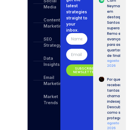
Com
Social
latest
Neymar
Media
em
strategies
destaque,
straight to
Content
Santos
your
Marketing
supera o
inbox.
Remo e
SEO
avança
para as
Strategy
quartas
de final.
Data
agosto 6,
Insights
2026
SUBSCRIBE
NEWSLETTER
Email
Por que
Marketing
recebemos
tantas
chamadas
Market
indesejadas
Trends
Descubra
como se
proteger.
agosto 6,
2026