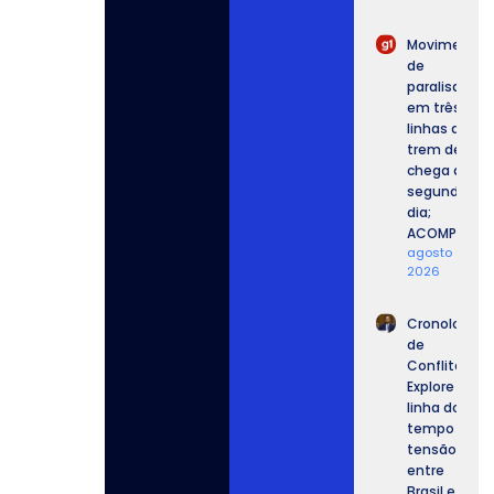
Movimento
de
paralisação
em três
linhas de
trem de SP
chega ao
segundo
dia;
ACOMPANHE.
agosto 6,
2026
Cronologia
de
Conflitos:
Explore a
linha do
tempo da
tensão
entre
Brasil e