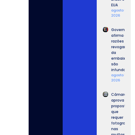
EUA
agosto 5,
2026
Governo
afirma que
razões para
revogar vist
da
embaixador
são
infundadas.
agosto 5,
2026
Câmara
aprova
proposta
que
requer
fotografia
nas
multas