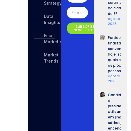
sarampo
Strategy
na cidade
de SP.
Data
agosto 8,
Insights
2026
SUBSCRIBE
NEWSLETTER
Email
Partidos
Marketing
finalizam
convenções
hoje; saiba
Market
quais serão
Trends
os próximos
passos.
agosto 7,
2026
Candidatos
à
presidência
utilizam IA
em jingles,
sátiras,
encenações