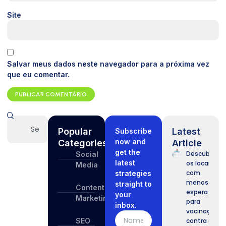
Site
Salvar meus dados neste navegador para a próxima vez
que eu comentar.
Popular
Latest
Subscribe
now and
Categories
Article
get the
Descubra
Social
latest
os locais
Media
com
strategies
menos
straight to
Content
espera
your
Marketing
para
inbox.
vacinação
SEO
contra o