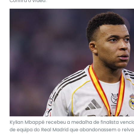
Confira o vídeo.
Kylian Mbappé recebeu a medalha de finalista venci
de equipa do Real Madrid que abandonassem o relva