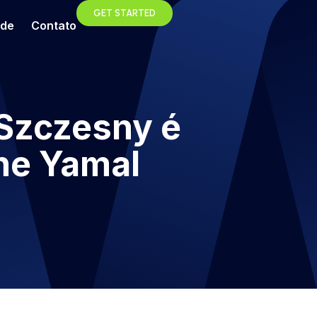
GET STARTED
ade
Contato
 Szczesny é
ne Yamal