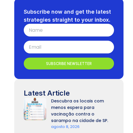
Subscribe now and get the latest
strategies straight to your inbox.
SUBSCRIBE NEWSLETTER
Latest Article
Descubra os locais com
menos espera para
vacinação contra o
sarampo na cidade de SP.
agosto 8, 2026