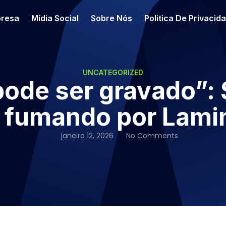
resa
Mídia Social
Sobre Nós
Politica De Privacid
UNCATEGORIZED
pode ser gravado”:
o fumando por Lami
janeiro 12, 2026
No Comments