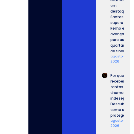
em
destaque,
Santos
supera o
Remo e
avança
para as
quartas
de final.
agosto 6,
2026
Por que
recebemos
tantas
chamadas
indesejadas
Descubra
como se
proteger.
agosto 6,
2026