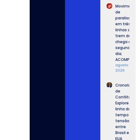
Movimento
de
paralisação
em três
linhas de
trem de SP
chega ao
segundo
dia;
ACOMPANHE.
agosto 6,
2026
Cronologia
de
Conflitos:
Explore a
linha do
tempo da
tensão
entre
Brasil e
EUA